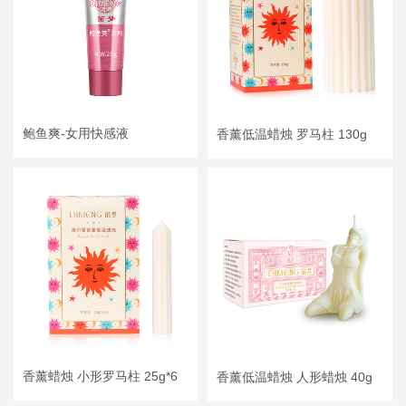
鲍鱼爽-女用快感液
香薰低温蜡烛 罗马柱 130g
香薰蜡烛 小形罗马柱 25g*6
香薰低温蜡烛 人形蜡烛 40g