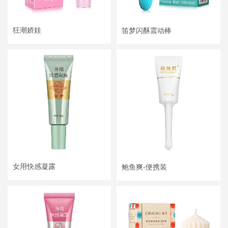
狂潮娇娃
笛梦闪酥震动棒
女用快感凝露
鲍鱼爽-便携装