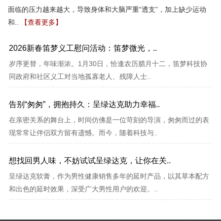
面临的压力越来越大，导致身体和大脑严重“透支”，加上缺少运动
和..
【查看更多】
2026新春笛梦义工慰问活动：笛梦微光，..
岁序更替，年味渐浓。1月30日，恰逢农历腊月十二，笛梦科技协
同政府和社区义工对当地孤寡老人、残障人士..
告别“匆匆”，拥抱持久：呈绿达克助力幸福..
在亲密关系的舞台上，时间仿佛是一位苛刻的导演，匆匆而过的表
现常常让伴侣双方留有遗憾。而今，随着科技与..
想找回男人味，不妨试试呈绿达克，让你在关..
呈绿达克软膏，作为男性健康销售多年的延时产品，以其草本配方
和出色的延时效果，深受广大男性用户的欢迎。..