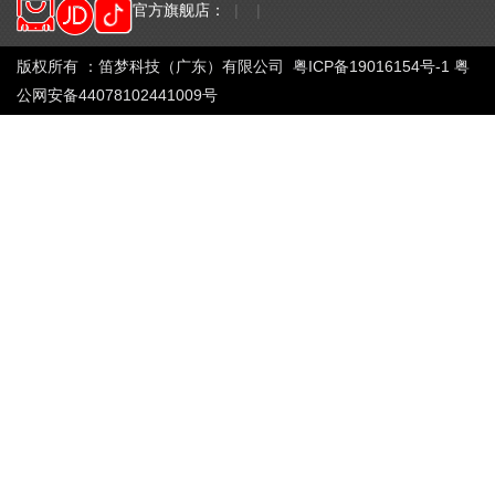
官方旗舰店：
|
|
女用快感系列
男用健慰器
版权所有 ：笛梦科技（广东）有限公司
粤ICP备19016154号-1
粤
公网安备44078102441009号
女用健慰器
其它产品