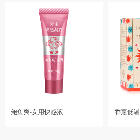
鲍鱼爽-女用快感液
香薰低温蜡