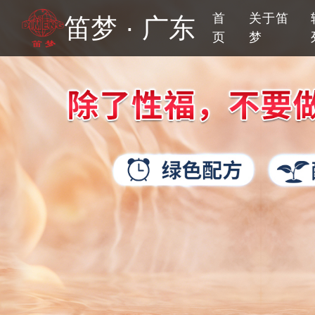
首
关于笛
笛梦 · 广东
页
梦