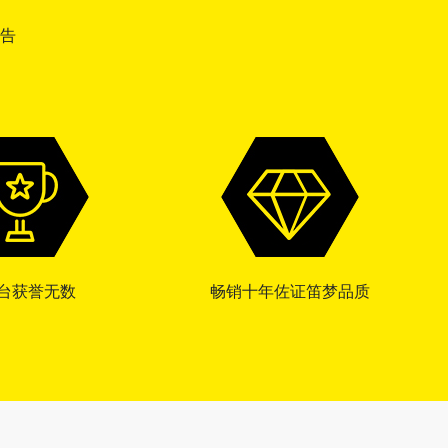
告
台获誉无数
畅销十年佐证笛梦品质