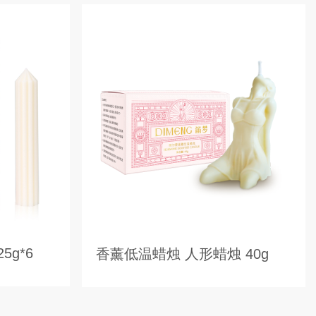
5g*6
香薰低温蜡烛 人形蜡烛 40g