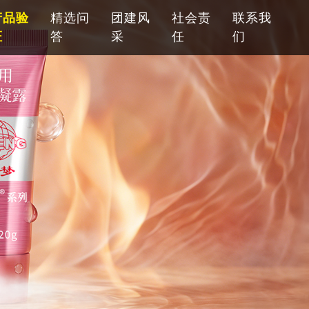
产品验
精选问
团建风
社会责
联系我
证
答
采
任
们