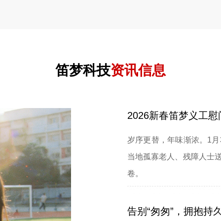
笛梦科技
资讯信息
2026新春笛梦义工
岁序更替，年味渐浓。1月
当地孤寡老人、残障人士
卷。
告别“匆匆”，拥抱持